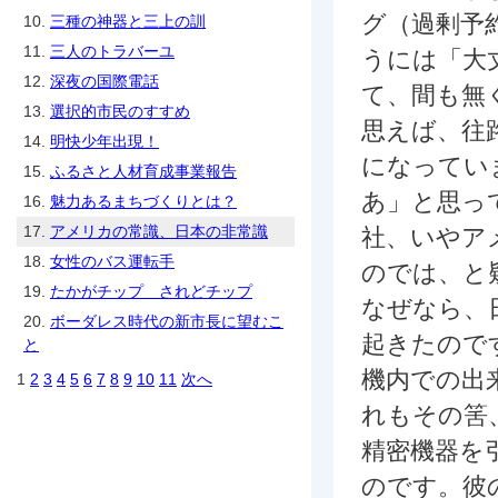
グ（過剰予
10.
三種の神器と三上の訓
11.
三人のトラバーユ
うには「大
12.
深夜の国際電話
て、間も無
13.
選択的市民のすすめ
思えば、往
14.
明快少年出現！
になってい
15.
ふるさと人材育成事業報告
あ」と思っ
16.
魅力あるまちづくりとは？
17.
アメリカの常識、日本の非常識
社、いやア
18.
女性のバス運転手
のでは、と
19.
たかがチップ されどチップ
なぜなら、
20.
ボーダレス時代の新市長に望むこ
起きたので
と
機内での出
1
2
3
4
5
6
7
8
9
10
11
次へ
れもその筈
精密機器を
のです。彼