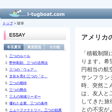
トップ
> 随筆
アメリカ
冬至夏至
東流西流
その他
「積載制限
1.
三つのルール
ります。希
2.
野外彫刻、三つの活用法
円相当の航
3.
三つの「ウェア」
4.
文化を育む三つの「Ｃ」
サンフラン
5.
三つの期待
時、突然こ
6.
三つの懸念
は、友人と
7.
三人の地域リーダー
してきた旅
8.
優れた企業、三つの条件
との不安が
9.
ニューファクトリー、三つの効果