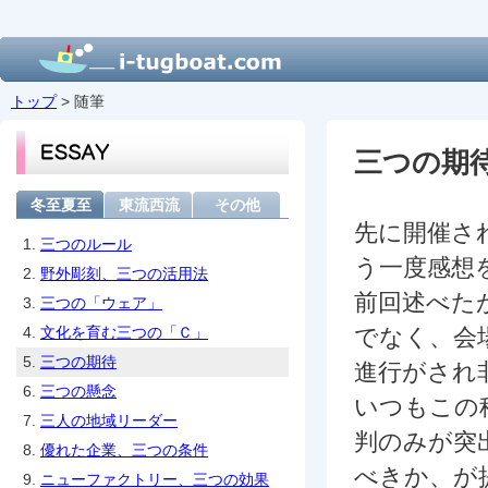
トップ
> 随筆
三つの期
冬至夏至
東流西流
その他
先に開催さ
1.
三つのルール
う一度感想
2.
野外彫刻、三つの活用法
前回述べた
3.
三つの「ウェア」
4.
文化を育む三つの「Ｃ」
でなく、会
5.
三つの期待
進行がされ
6.
三つの懸念
いつもこの
7.
三人の地域リーダー
判のみが突
8.
優れた企業、三つの条件
べきか、が
9.
ニューファクトリー、三つの効果