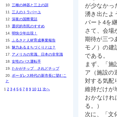
が少なかっ
10.
三種の神器と三上の訓
11.
三人のトラバーユ
湧き出たよ
12.
深夜の国際電話
パート4を
13.
選択的市民のすすめ
さて、会場
14.
明快少年出現！
期待が三つ
15.
ふるさと人材育成事業報告
モノ）の建
16.
魅力あるまちづくりとは？
17.
アメリカの常識、日本の非常識
である。
18.
女性のバス運転手
まず、「施
19.
たかがチップ されどチップ
ア（施設の
20.
ボーダレス時代の新市長に望むこ
対する気配
と
維持だけが
1
2
3
4
5
6
7
8
9
10
11
次へ
おかなけれ
る。）
次に、「文