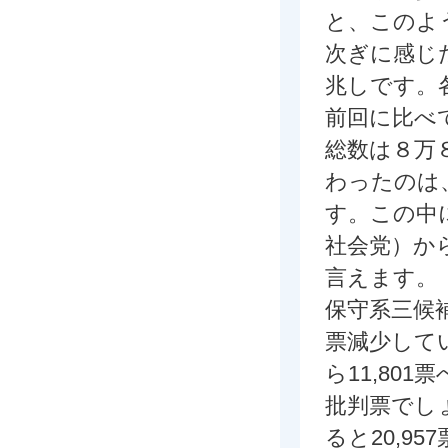
と、このよ
次ぎに感じ
兆しです。
前回に比べ
総数は８万
わったのは
す。この中
社会党）か
言えます。
保守系三候補の
票減少してい
ら11,80
批判票でし
ると20,9