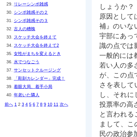
29.
リレーシンポ雑感
しょうか？
30.
シンポ雑感その２
原因として
31.
シンポ雑感その３
補』のいな
32.
古人の糟魄
宇部にあっ
33.
スケッチ大会を終えて
識の点では
34.
スケッチ大会を終えて2
35.
女性がまちを変えるとき
一般的には
36.
水でつなごう
若い人の多
37.
サンセットクルージング
が、この点
38.
「彫刻カレンダー」完成！
さを表して
39.
着眼大局、着手小局
し、それに
40.
年老いた隣人
投票率の高
前へ
1
2
3
4
5
6
7
8
9
10
11
次へ
と言われる
まして、こ
民の政治参