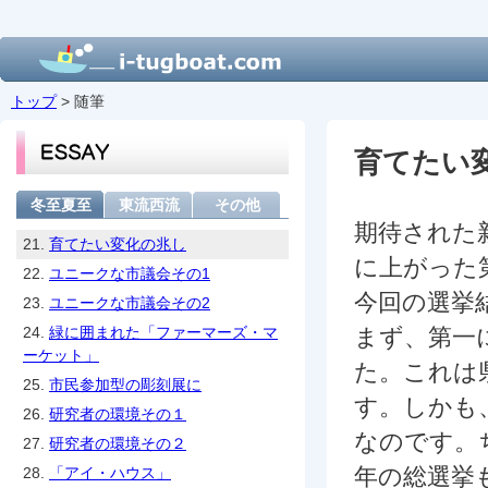
トップ
> 随筆
育てたい
冬至夏至
東流西流
その他
期待された
21.
育てたい変化の兆し
に上がった
22.
ユニークな市議会その1
今回の選挙
23.
ユニークな市議会その2
24.
緑に囲まれた「ファーマーズ・マ
まず、第一
ーケット」
た。これは
25.
市民参加型の彫刻展に
す。しかも
26.
研究者の環境その１
なのです。
27.
研究者の環境その２
年の総選挙
28.
「アイ・ハウス」