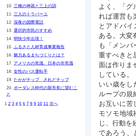
よく、「グ
10.
三種の神器と三上の訓
11.
三人のトラバーユ
れば運営も
12.
深夜の国際電話
とアドバイ
13.
選択的市民のすすめ
ある。大変
14.
明快少年出現！
も「メンバ
15.
ふるさと人材育成事業報告
重すべきと
16.
魅力あるまちづくりとは？
17.
アメリカの常識、日本の非常識
面は作りま
18.
女性のバス運転手
している。
19.
たかがチップ されどチップ
いい歳をし
20.
ボーダレス時代の新市長に望むこ
ループの規
と
お互いに苦
1
2
3
4
5
6
7
8
9
10
11
次へ
モソモ地域
じ、行動を
であろう、