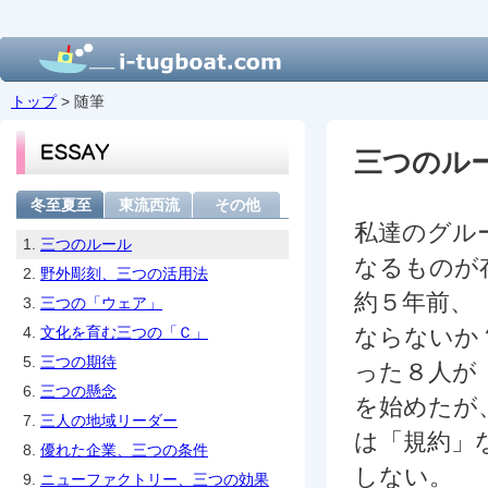
トップ
> 随筆
三つのル
冬至夏至
東流西流
その他
私達のグル
1.
三つのルール
なるものが
2.
野外彫刻、三つの活用法
約５年前、
3.
三つの「ウェア」
4.
文化を育む三つの「Ｃ」
ならないか
5.
三つの期待
った８人が
6.
三つの懸念
を始めたが
7.
三人の地域リーダー
は「規約」
8.
優れた企業、三つの条件
しない。
9.
ニューファクトリー、三つの効果