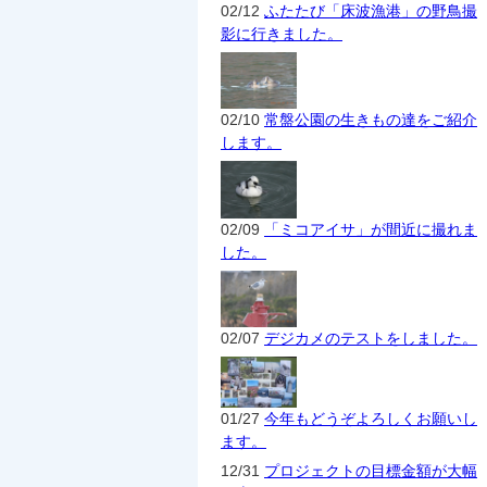
02/12
ふたたび「床波漁港」の野鳥撮
影に行きました。
02/10
常盤公園の生きもの達をご紹介
します。
02/09
「ミコアイサ」が間近に撮れま
した。
02/07
デジカメのテストをしました。
01/27
今年もどうぞよろしくお願いし
ます。
12/31
プロジェクトの目標金額が大幅