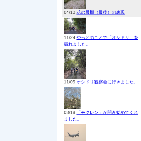
04/10
花の最期（最後）の表現
11/24
やっとのことで「オシドリ」を
撮れました。
11/05
オシドリ観察会に行きました。
03/18
「モクレン」が開き始めてくれ
ました。