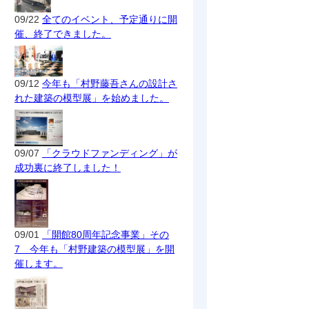
09/22
全てのイベント、予定通りに開
催、終了できました。
09/12
今年も「村野藤吾さんの設計さ
れた建築の模型展」を始めました。
09/07
「クラウドファンディング」が
成功裏に終了しました！
09/01
「開館80周年記念事業」その
7 今年も「村野建築の模型展」を開
催します。