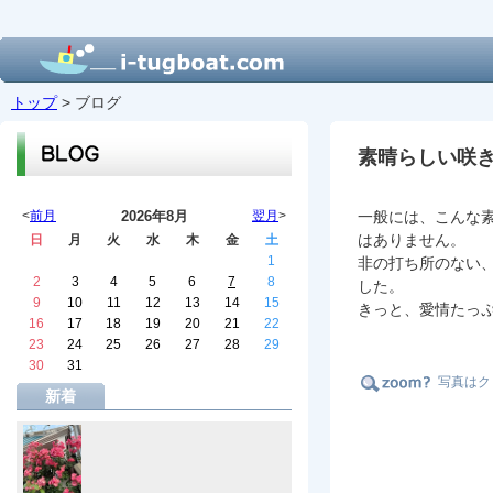
トップ
> ブログ
素晴らしい咲
<
前月
2026年8月
翌月
>
一般には、こんな
はありません。
日
月
火
水
木
金
土
1
非の打ち所のない
2
3
4
5
6
7
8
した。
9
10
11
12
13
14
15
きっと、愛情たっ
16
17
18
19
20
21
22
23
24
25
26
27
28
29
30
31
写真はク
新着