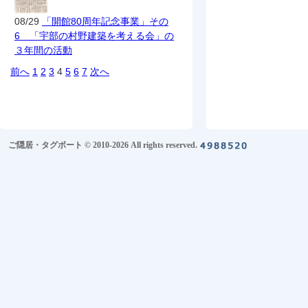
08/29
「開館80周年記念事業」その
6 「宇部の村野建築を考える会」の
３年間の活動
前へ
1
2
3
4
5
6
7
次へ
ご隠居・タグボート © 2010-2026 All rights reserved.