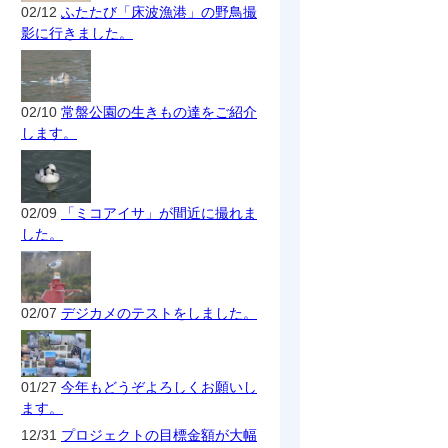
02/12
ふたたび「床波漁港」の野鳥撮
影に行きました。
02/10
常盤公園の生きもの達をご紹介
します。
02/09
「ミコアイサ」が間近に撮れま
した。
02/07
デジカメのテストをしました。
01/27
今年もどうぞよろしくお願いし
ます。
12/31
プロジェクトの目標金額が大幅