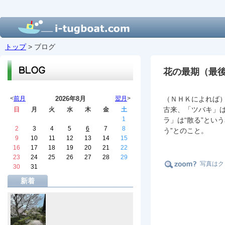
トップ
> ブログ
花の最期（最
<
前月
2026年8月
翌月
>
（ＮＨＫによれば
古来、「ツバキ」は
日
月
火
水
木
金
土
1
ラ」は“散る”とい
2
3
4
5
6
7
8
う”とのこと。
9
10
11
12
13
14
15
16
17
18
19
20
21
22
23
24
25
26
27
28
29
写真はク
30
31
新着