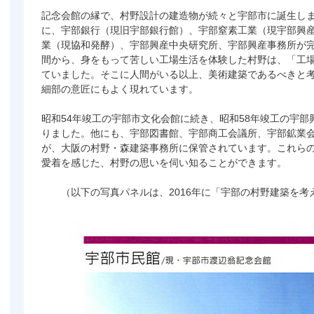
記念会館の縁で、村野設計の建造物が続々と宇部市に誕生しま
に、宇部銀行（現旧宇部銀行館）、宇部窒素工業（現宇部興
業（現協和発酵）、宇部興産中央研究所、宇部興産事務所が
間から、身をもって苦しい工場生活を体験した村野は、「工
ていました。そこに人間がいる以上、美術建築であるべきと
細部の意匠にもよく現れています。
昭和54年竣工の宇部市文化会館に続き、昭和58年竣工の宇
りました。他にも、宇部図書館、宇部商工会議所、宇部鉱業
が、大阪の村野・森建築事務所に保管されています。これら
愛着を感じた、村野の思いを伺い知ることができます。
（以下の写真パネルは、2016年に「宇部の村野建築を考