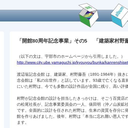
「開館80周年記念事業」その5 「建築家村野
（以下の文は、宇部市のホームページから引用しました。）
http://www.city.ube.yamaguchi.jp/kyouyou/bunka/kanrenshis
渡辺翁記念会館 は、建築家、村野藤吾（1891-1984年）
念会館は「私の出世作」と話しています。93歳で亡くなる直
にいた村野は、今でも多数の設計作品が全国に残り、高い評
村野が記念会館の設計を担当したきっかけは、そごう百貨店の
の松尾社長が、記念事業委員会の一人、俵田明（沖ノ山炭鉱
です。全面的に設計を任された村野は、生来の資質を存分に
館を作りあげました。後年、村野は「本当に忘れ難い恩人で
ます。