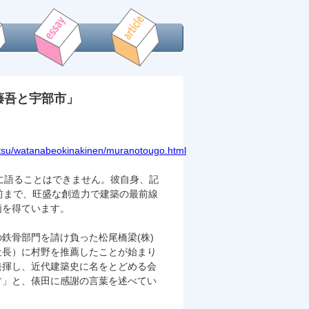
藤吾と宇部市」
etsu/watanabeokinakinen/muranotougo.html
抜きに語ることはできません。彼自身、記
前まで、旺盛な創造力で建築の最前線
価を得ています。
鉄骨部門を請け負った松尾橋梁(株)
社長）に村野を推薦したことが始まり
発揮し、近代建築史に名をとどめる会
す」と、俵田に感謝の言葉を述べてい