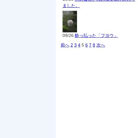
ました。
09/26
酔っ払った「フヨウ」
前へ
2
3
4
5
6
7
8
次へ