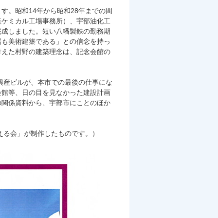
す。昭和14年から昭和28年までの間
産ケミカル工場事務所）、宇部油化工
完成しました。短い八幡製鉄の勤務期
場も美術建築である」との信念を持っ
考えた村野の建築理念は、記念会館の
部興産ビルが、本市での最後の仕事にな
会館等、日の目を見なかった建設計画
の関係資料から、宇部市にことのほか
える会」が制作したものです。）