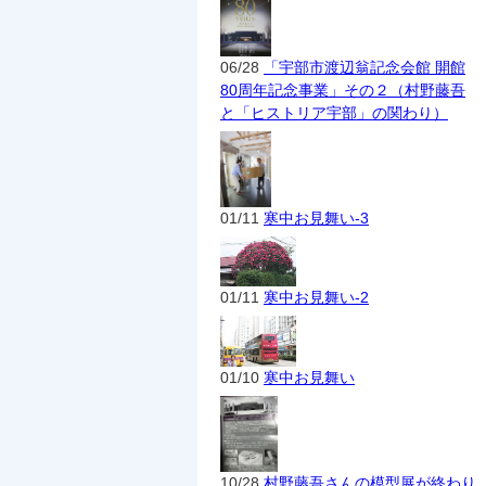
06/28
「宇部市渡辺翁記念会館 開館
80周年記念事業」その２（村野藤吾
と「ヒストリア宇部」の関わり）
01/11
寒中お見舞い-3
01/11
寒中お見舞い-2
01/10
寒中お見舞い
10/28
村野藤吾さんの模型展が終わり