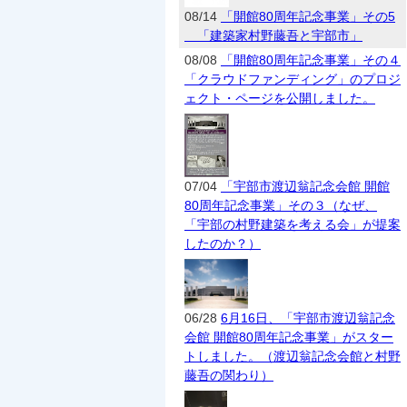
08/14
「開館80周年記念事業」その5
「建築家村野藤吾と宇部市」
08/08
「開館80周年記念事業」その４
「クラウドファンディング」のプロジ
ェクト・ページを公開しました。
07/04
「宇部市渡辺翁記念会館 開館
80周年記念事業」その３（なぜ、
「宇部の村野建築を考える会」が提案
したのか？）
06/28
6月16日、「宇部市渡辺翁記念
会館 開館80周年記念事業」がスター
トしました。（渡辺翁記念会館と村野
藤吾の関わり）