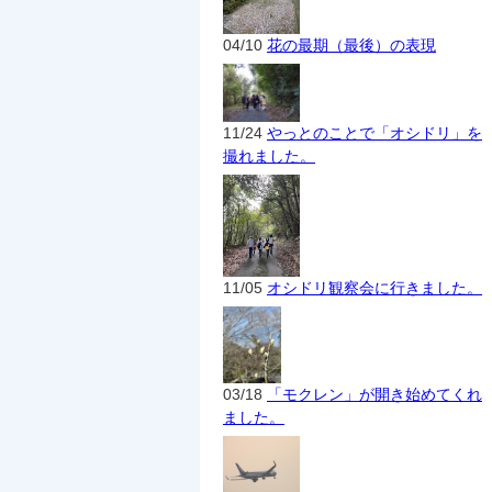
04/10
花の最期（最後）の表現
11/24
やっとのことで「オシドリ」を
撮れました。
11/05
オシドリ観察会に行きました。
03/18
「モクレン」が開き始めてくれ
ました。