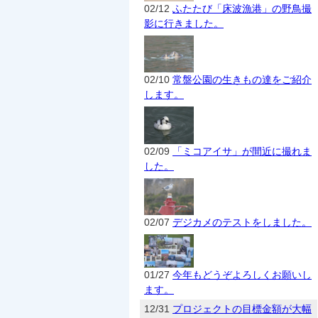
02/12
ふたたび「床波漁港」の野鳥撮
影に行きました。
02/10
常盤公園の生きもの達をご紹介
します。
02/09
「ミコアイサ」が間近に撮れま
した。
02/07
デジカメのテストをしました。
01/27
今年もどうぞよろしくお願いし
ます。
12/31
プロジェクトの目標金額が大幅