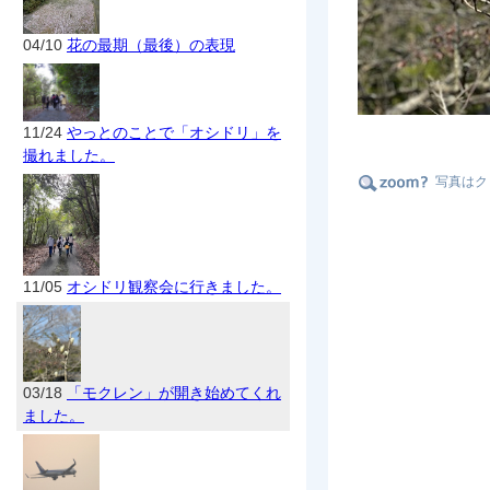
04/10
花の最期（最後）の表現
11/24
やっとのことで「オシドリ」を
撮れました。
写真はク
11/05
オシドリ観察会に行きました。
03/18
「モクレン」が開き始めてくれ
ました。