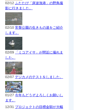
02/12
ふたたび「床波漁港」の野鳥撮
影に行きました。
02/10
常盤公園の生きもの達をご紹介
します。
02/09
「ミコアイサ」が間近に撮れま
した。
02/07
デジカメのテストをしました。
01/27
今年もどうぞよろしくお願いし
ます。
12/31
プロジェクトの目標金額が大幅