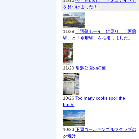
12/10
今年冬初めて、「ミコアイサ」
を見つけました！
11/29
「阿蘇ボーイ」に乗り、「阿蘇
駅」と「別府駅」を往復しました。
11/29
常盤公園の紅葉
10/26
Too many cooks spoil the
broth.
10/23
下関ゴールデンゴルフクラブの
夕焼け