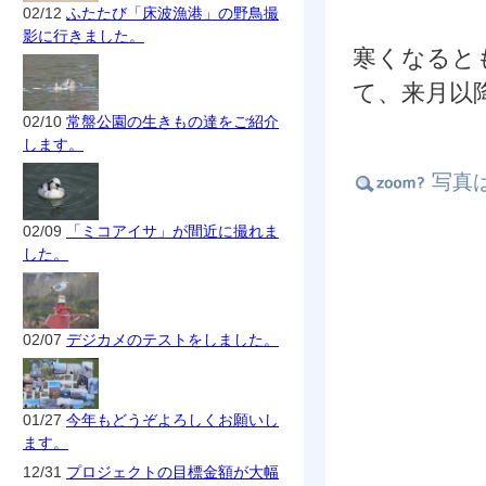
02/12
ふたたび「床波漁港」の野鳥撮
影に行きました。
寒くなると
て、来月以
02/10
常盤公園の生きもの達をご紹介
します。
写真
02/09
「ミコアイサ」が間近に撮れま
した。
02/07
デジカメのテストをしました。
01/27
今年もどうぞよろしくお願いし
ます。
12/31
プロジェクトの目標金額が大幅