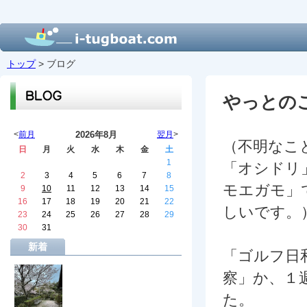
トップ
> ブログ
やっとの
<
前月
2026年8月
翌月
>
（不明なこ
日
月
火
水
木
金
土
1
「オシドリ
2
3
4
5
6
7
8
モエガモ」
9
10
11
12
13
14
15
16
17
18
19
20
21
22
しいです。
23
24
25
26
27
28
29
30
31
新着
「ゴルフ日
察」か、１
た。