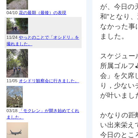
が、今日の天
04/10
花の最期（最後）の表現
和”となり
なかった事
ました。
11/24
やっとのことで「オシドリ」を
撮れました。
スケジュー
所属ゴルフ
会」を欠席
11/05
オシドリ観察会に行きました。
り，少ない
が叶いまし
03/18
「モクレン」が開き始めてくれ
かなりの距
ました。
い出来栄え
今日のとこ