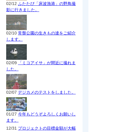
02/12
ふたたび「床波漁港」の野鳥撮
影に行きました。
02/10
常盤公園の生きもの達をご紹介
します。
02/09
「ミコアイサ」が間近に撮れま
した。
02/07
デジカメのテストをしました。
01/27
今年もどうぞよろしくお願いし
ます。
12/31
プロジェクトの目標金額が大幅