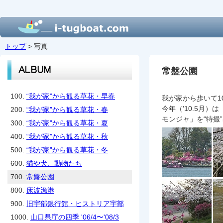
トップ
> 写真
常盤公園
100.
“我が家”から観る草花・早春
我が家から歩いて
今年（'10.5月
200.
“我が家”から観る草花・春
モンジャ」を“特撮
300.
“我が家”から観る草花・夏
400.
“我が家”から観る草花・秋
500.
“我が家”から観る草花・冬
600.
猫や犬、動物たち
700.
常盤公園
800.
床波漁港
900.
旧宇部銀行館・ヒストリア宇部
1000.
山口県庁の四季 '06/4〜'08/3