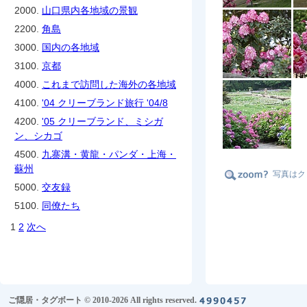
2000.
山口県内各地域の景観
2200.
角島
3000.
国内の各地域
3100.
京都
4000.
これまで訪問した海外の各地域
4100.
'04 クリーブランド旅行 '04/8
4200.
'05 クリーブランド、ミシガ
ン、シカゴ
4500.
九寨溝・黄龍・パンダ・上海・
蘇州
写真はク
5000.
交友録
5100.
同僚たち
1
2
次へ
ご隠居・タグボート © 2010-2026 All rights reserved.