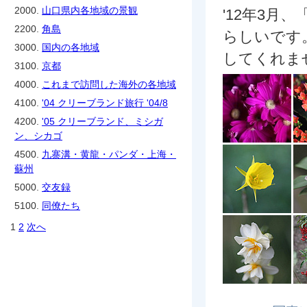
2000.
山口県内各地域の景観
'12年3
2200.
角島
らしいです
3000.
国内の各地域
してくれま
3100.
京都
4000.
これまで訪問した海外の各地域
4100.
'04 クリーブランド旅行 '04/8
4200.
'05 クリーブランド、ミシガ
ン、シカゴ
4500.
九寨溝・黄龍・パンダ・上海・
蘇州
5000.
交友録
5100.
同僚たち
1
2
次へ