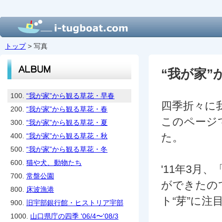
トップ
> 写真
“我が家”
100.
“我が家”から観る草花・早春
四季折々に
200.
“我が家”から観る草花・春
このページ
300.
“我が家”から観る草花・夏
た。
400.
“我が家”から観る草花・秋
500.
“我が家”から観る草花・冬
600.
猫や犬、動物たち
'11年3
700.
常盤公園
ができたの
800.
床波漁港
ト“芽”に
900.
旧宇部銀行館・ヒストリア宇部
1000.
山口県庁の四季 '06/4〜'08/3